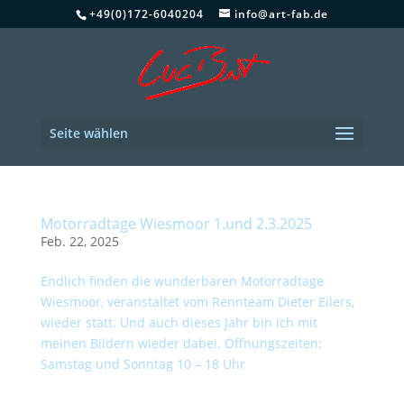
+49(0)172-6040204
info@art-fab.de
Seite wählen
Motorradtage Wiesmoor 1.und 2.3.2025
Feb. 22, 2025
Endlich finden die wunderbaren Motorradtage
Wiesmoor, veranstaltet vom Rennteam Dieter Eilers,
wieder statt. Und auch dieses Jahr bin ich mit
meinen Bildern wieder dabei. Öffnungszeiten:
Samstag und Sonntag 10 – 18 Uhr